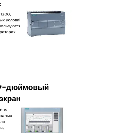
с
 1200,
ых условий
пользуются
раторах.
 7-дюймовый
экран
mens
ональю
для
ты,