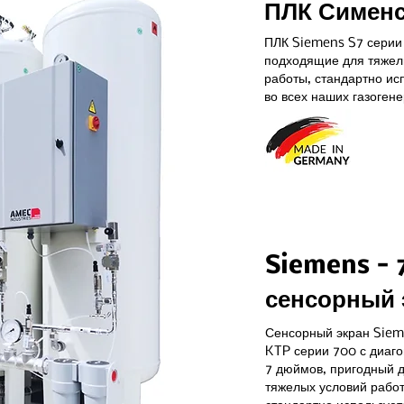
ПЛК Симен
ПЛК Siemens S7 серии
подходящие для тяжел
работы, стандартно ис
во всех наших газогене
Siemens -
сенсорный 
Сенсорный экран Sie
KTP серии 700 с диаг
7 дюймов, пригодный 
тяжелых условий рабо