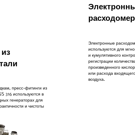
Электронн
расходомер
Электронные расходо
используются для мгно
 из
и кумулятивного контр
регистрации количеств
тали
произведенного кислор
или расхода входящег
воздуха.
дкам, пресс-фитинги из
S 316 используются в
ных генераторах для
рактичности и чистоты