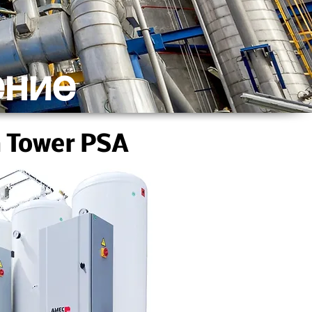
ение
n Tower PSA