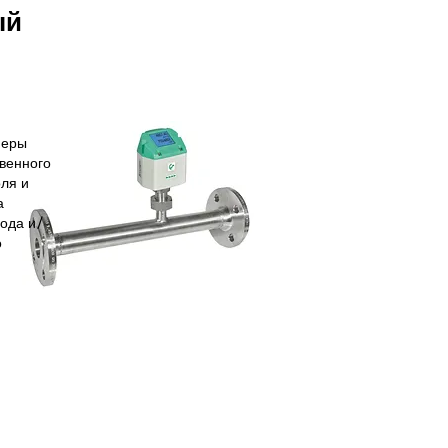
ый
меры
венного
оля и
а
ода и/
о