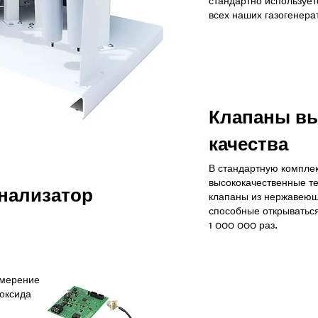
стандартно использует
всех наших газогенера
Клапаны вы
качества
В стандартную компле
высококачественные т
нализатор
клапаны из нержавеющ
способные открываться
1 000 000 раз.
змерение
иоксида