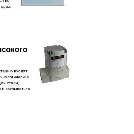
ся во
торах.
сокого
ктацию входят
ехнологические
ей стали,
 и закрываться