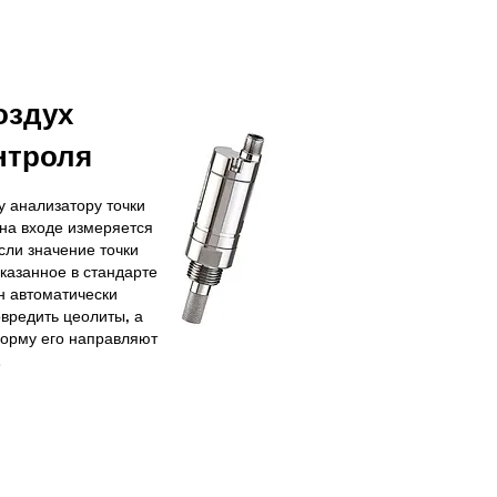
оздух
нтроля
 анализатору точки
 на входе измеряется
сли значение точки
казанное в стандарте
он автоматически
овредить цеолиты, а
норму его направляют
.